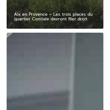
Aix en Provence – Les trois places du
quartier Comtale devront filer droit
Grau
du
Roi
–
Résidence
de
Camargue,
focus
Antoine
Garcia-
Diaz