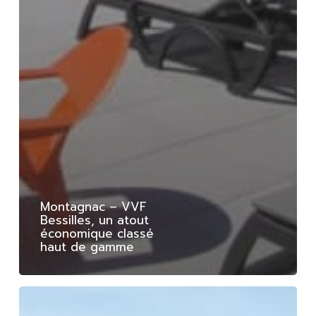
Montagnac – VVF
Bessilles, un atout
économique classé
haut de gamme
Aix
en