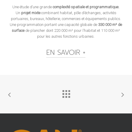
Une étude d’une grande
complexité spatiale et programmatique.
Un
projet mixte
combinant habitat, pôle d’échanges, activités
portuaires, bureaux, hôtellerie, commerces et équipements publics.
Une programmation portant une capacité globale de
330 000 m² de
surface
de plancher dont 220 000 m² pour l’habitat et 110 000 m²
pour les autres fonctions urbaines.
EN SAVOIR +
La Ville de Sète souhaitait le développement d’une vaste
opération urbaine de part et d’autre du Canal de la Peyrade,
pénétrante première de la cité. Logé à la croisée des logiques
locales et métropolitaines, le secteur revêt un très fort potentiel de
renouvellement urbain, lequel a été identifié au SCoT du Bassin
de Thau.
Formant un vaste triangle, le secteur de projet s’allonge sur près
de 95 hectares entre la voie de chemin de fer et le port de
commerce d’une part, l’entrée de Sète et le centre-ville, séparé par
le Canal Maritime, d’autre part.