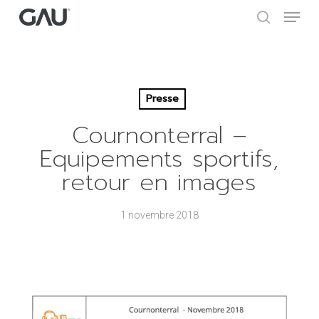
Skip
Menu
to
search
main
Close
content
Menu
Presse
Cournonterral –
Equipements sportifs,
retour en images
1 novembre 2018