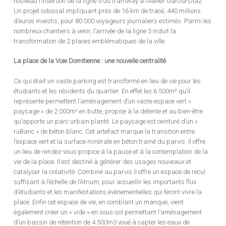
nouveau l’insertion de la ligne 5 du tramway à l’Atelier Garcia-Diaz.
Un projet colossal impliquant près de 16 km de tracé, 440 millions
d’euros investis, pour 80 000 voyageurs journaliers estimés. Parmi les
nombreux chantiers à venir, l’arrivée de la ligne 5 induit la
transformation de 2 places emblématiques de la ville.
La place de la Voie Domitienne : une nouvelle centralité
Ce qui était un vaste parking est transformé en lieu de vie pour les
étudiants et les résidents du quartier. En effet les 6 500m² qu’il
représente permettent l’aménagement d’un vaste espace vert «
paysage » de 2 000m² en butte, propice à la détente et au bien-être
qu’apporte un parc urbain planté. Le paysage est ceinturé d’un «
ruBanc » de béton blanc. Cet artefact marque la transition entre
l’espace vert et la surface minérale en béton tramé du parvis. Il offre
un lieu de rendez-vous propice à la pause et à la contemplation de la
vie de la place. Il est destiné à générer des usages nouveaux et
catalyser la créativité. Combiné au parvis il offre un espace de recul
suffisant à l’échelle de l’Atrium, pour accueillir les importants flux
d’étudiants et les manifestations évènementielles qui feront vivre la
place. Enfin cet espace de vie, en comblant un manque, vient
également créer un « vide » en sous-sol permettant l’aménagement
d’un bassin de rétention de 4 500m3 voué à capter les eaux de