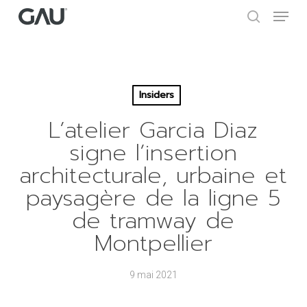
Skip
Menu
to
search
main
Close
content
Menu
Insiders
L’atelier Garcia Diaz
signe l’insertion
architecturale, urbaine et
paysagère de la ligne 5
de tramway de
Montpellier
9 mai 2021