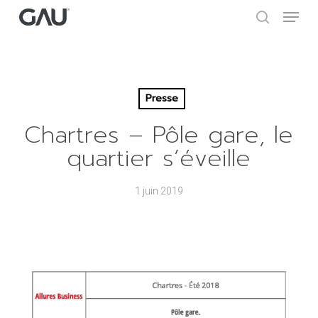
Skip
Menu
to
search
main
Close
content
Menu
Presse
Chartres – Pôle gare, le
quartier s’éveille
1 juin 2019