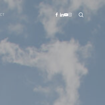
facebook
linkedin
youtube
instagram
search
CT