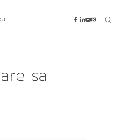
facebook
linkedin
youtube
instagram
search
CT
pare sa