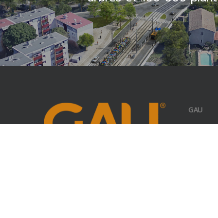
GAU
5 place d
34 070 Mo
04 67 27 
contact@
INFORMATIONS
Politique de confidentialité
Politique des cookies