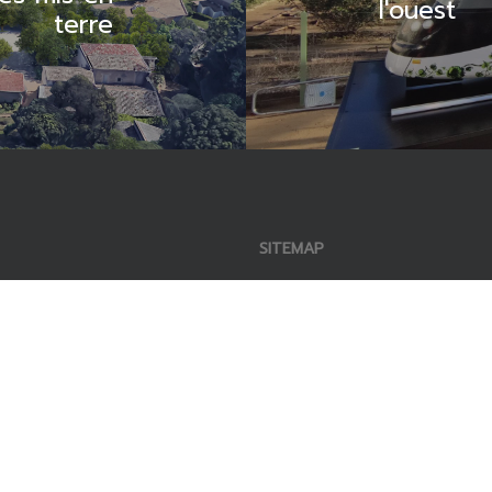
l'ouest
terre
SITEMAP
u 8 mai 1945
ACCUEIL
ntpellier
L’AGENCE
13 13
PROJETS
gau.archi
ACTUALITÉS
CONTACT