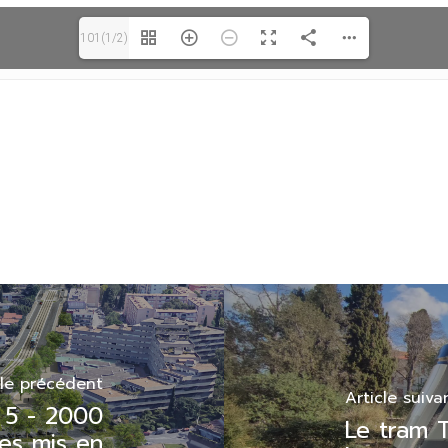
101(1/2)
cle précédent
Article suiva
e 5 - 2000
Le tram 
es mis en