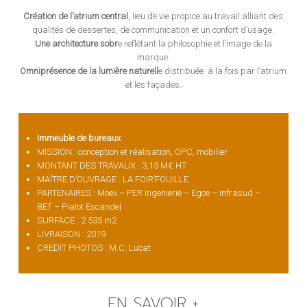
Création de l’atrium central
, lieu de vie propice au travail alliant des
qualités de dessertes, de communication et un confort d’usage.
Une architecture sobr
e reflétant la philosophie et l’image de la
marque.
Omniprésence de la lumière naturell
e distribuée à la fois par l’atrium
et les façades.
Immeuble de bureaux
MISSION : conception et réalisation, OPC, mobilier
MONTANT DES TRAVAUX : 3,13 M€ HT
MAÎTRE D’OUVRAGE : LA FOIR’FOUILLE
PARTENAIRES : Moex – PER Ingenierie – Egce – Infrasud –
BET – Pialot Escande|
SURFACE : 2 535 m2
LIVRAISON : 2019
CREDIT PHOTOS : M.C. Lucat
EN SAVOIR +